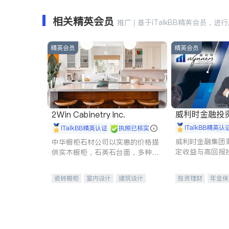
相关精英会员
推广 | 基于iTalkBB精英会员，进
精英会员
精英会员
威利时金融投
2Win Cabinetry Inc.
iTalkBB精英认
iTalkBB精英认证
执照已核实
威利时金融集团
中华橱柜石材公司以实惠的价格提
定收益与高回报
供实木橱柜，石英石台面，多种优
专注于投资、保
质不锈钢水槽、水龙头与抽油烟
元化组合，助力
机。品质厨房，家的选择。
瓷砖橱柜
室内设计
建筑设计
投资理财
年金保
卫浴洁具
室内装修
一站式财税规划
投资理财
医疗
员工保险
长期
伤残保险
个人