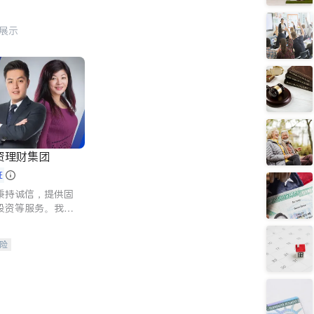
行展示
资理财集团
证
秉持诚信，提供固
投资等服务。我们
险及传承规划等多
客户实现目标
险
人寿保险
保险
养老保险
护理医疗保险
保险