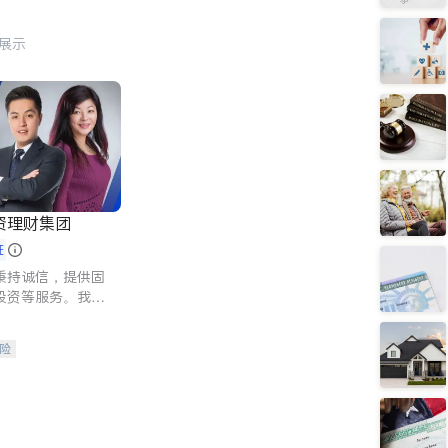
行展示
资理财集团
证
秉持诚信，提供固
投资等服务。我们
险及传承规划等多
客户实现目标
险
人寿保险
保险
养老保险
护理医疗保险
保险