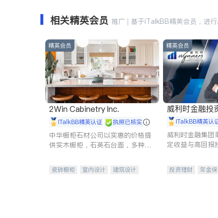
相关精英会员
推广 | 基于iTalkBB精英会员，进
精英会员
精英会员
威利时金融投
2Win Cabinetry Inc.
iTalkBB精英认
iTalkBB精英认证
执照已核实
威利时金融集团
中华橱柜石材公司以实惠的价格提
定收益与高回报
供实木橱柜，石英石台面，多种优
专注于投资、保
质不锈钢水槽、水龙头与抽油烟
元化组合，助力
机。品质厨房，家的选择。
瓷砖橱柜
室内设计
建筑设计
投资理财
年金保
卫浴洁具
室内装修
一站式财税规划
投资理财
医疗
员工保险
长期
伤残保险
个人