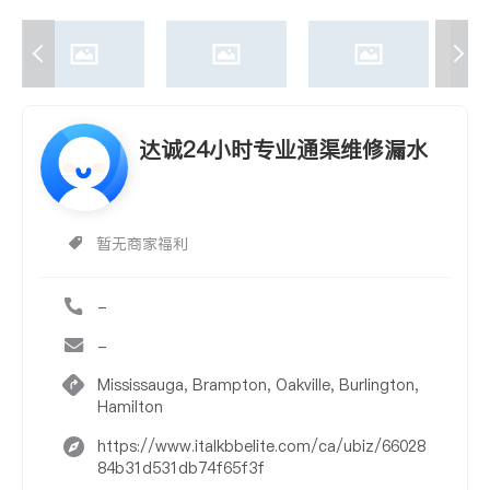
达诚24小时专业通渠维修漏水
暂无商家福利
-
-
Mississauga, Brampton, Oakville, Burlington,
Hamilton
https://www.italkbbelite.com/ca/ubiz/66028
84b31d531db74f65f3f