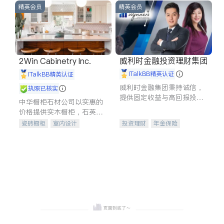
精英会员
精英会员
威利时金融投资理财集团
2Win Cabinetry Inc.
iTalkBB精英认证
iTalkBB精英认证
威利时金融集团秉持诚信，
执照已核实
提供固定收益与高回报投资
中华橱柜石材公司以实惠的
等服务。我们专注于投资、
价格提供实木橱柜，石英石
保险及传承规划等多元化组
台面，多种优质不锈钢水
瓷砖橱柜
室内设计
投资理财
年金保险
合，助力客户实现目标
槽、水龙头与抽油烟机。品
建筑设计
卫浴洁具
一站式财税规划
人寿保险
质厨房，家的选择。
室内装修
投资理财
医疗保险
养老保险
员工保险
长期护理医疗保险
伤残保险
个人保险