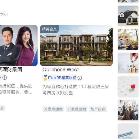
行展示
精英会员
资理财集团
Quilchena West
证
iTalkBB精英认证
秉持诚信，提供固
为家庭精心打造的 110 套宽敞三房
投资等服务。我们
与四房联排别墅
险及传承规划等多
客户实现目标
险
开发商建商
开发商建商
地产投资
人寿保险
保险
养老保险
护理医疗保险
保险