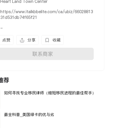
Heart Land Town Center
https://www.italkbbelite.com/ca/ubiz/66028813
31d531db74f65f21
-
点赞
分享
收藏
联系商家
推荐
如何寻找专业移民律师（缩短移民进程的最佳帮手）
最全科普_美国绿卡的优与劣