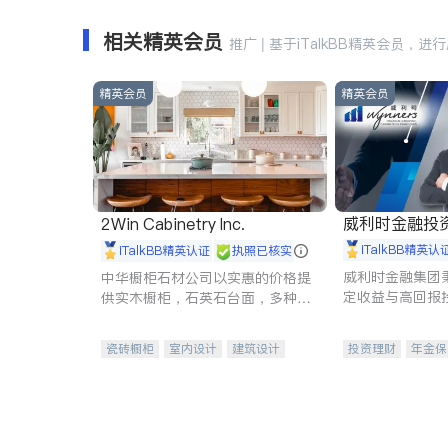
相关精英会员
推广 | 基于iTalkBB精英会员，进
精英会员
精英会员
威利时金融投
2Win Cabinetry Inc.
iTalkBB精英认
iTalkBB精英认证
执照已核实
威利时金融集团
中华橱柜石材公司以实惠的价格提
定收益与高回报
供实木橱柜，石英石台面，多种优
专注于投资、保
质不锈钢水槽、水龙头与抽油烟
元化组合，助力
机。品质厨房，家的选择。
瓷砖橱柜
室内设计
建筑设计
投资理财
年金保
卫浴洁具
室内装修
一站式财税规划
投资理财
医疗
员工保险
长期
伤残保险
个人