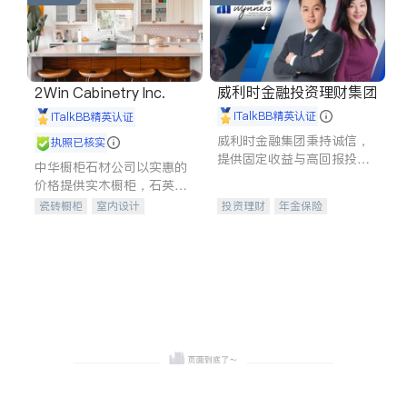
威利时金融投资理财集团
2Win Cabinetry Inc.
iTalkBB精英认证
iTalkBB精英认证
威利时金融集团秉持诚信，
执照已核实
提供固定收益与高回报投资
中华橱柜石材公司以实惠的
等服务。我们专注于投资、
价格提供实木橱柜，石英石
保险及传承规划等多元化组
台面，多种优质不锈钢水
瓷砖橱柜
室内设计
投资理财
年金保险
合，助力客户实现目标
槽、水龙头与抽油烟机。品
建筑设计
卫浴洁具
一站式财税规划
人寿保险
质厨房，家的选择。
室内装修
投资理财
医疗保险
养老保险
员工保险
长期护理医疗保险
伤残保险
个人保险