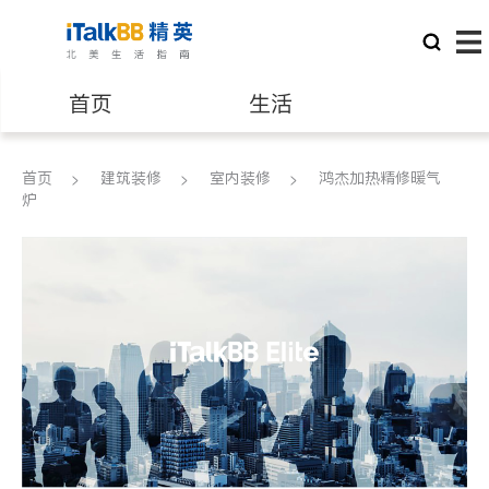
首页
生活
医生
律师
首页
建筑装修
室内装修
鸿杰加热精修暖气
炉
保险理财
房地产租售
银行贷款
会计师
建筑装修