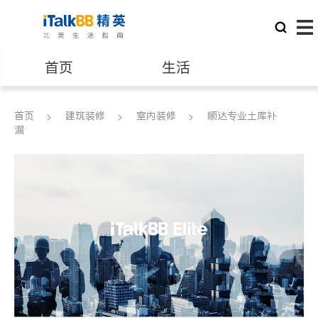
首页
生活
医生
律师
首页
建筑装修
室内装修
顺达专业土库补
漏
保险理财
房地产租售
银行贷款
会计师
建筑装修