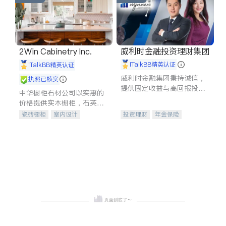
威利时金融投资理财集团
2Win Cabinetry Inc.
iTalkBB精英认证
iTalkBB精英认证
威利时金融集团秉持诚信，
执照已核实
提供固定收益与高回报投资
中华橱柜石材公司以实惠的
等服务。我们专注于投资、
价格提供实木橱柜，石英石
保险及传承规划等多元化组
台面，多种优质不锈钢水
瓷砖橱柜
室内设计
投资理财
年金保险
合，助力客户实现目标
槽、水龙头与抽油烟机。品
建筑设计
卫浴洁具
一站式财税规划
人寿保险
质厨房，家的选择。
室内装修
投资理财
医疗保险
养老保险
员工保险
长期护理医疗保险
伤残保险
个人保险