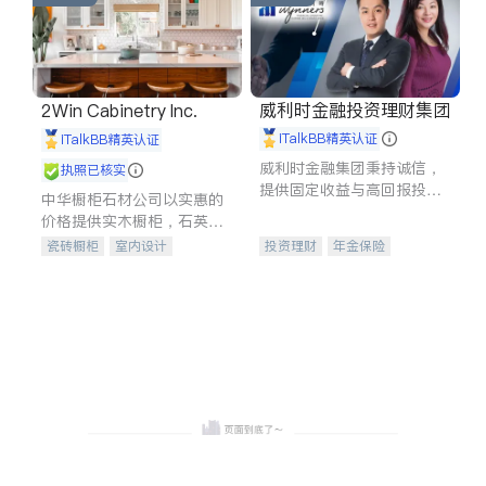
威利时金融投资理财集团
2Win Cabinetry Inc.
iTalkBB精英认证
iTalkBB精英认证
威利时金融集团秉持诚信，
执照已核实
提供固定收益与高回报投资
中华橱柜石材公司以实惠的
等服务。我们专注于投资、
价格提供实木橱柜，石英石
保险及传承规划等多元化组
台面，多种优质不锈钢水
瓷砖橱柜
室内设计
投资理财
年金保险
合，助力客户实现目标
槽、水龙头与抽油烟机。品
建筑设计
卫浴洁具
一站式财税规划
人寿保险
质厨房，家的选择。
室内装修
投资理财
医疗保险
养老保险
员工保险
长期护理医疗保险
伤残保险
个人保险