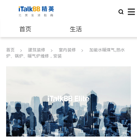
首页
生活
医生
律师
首页
建筑装修
室内装修
加能水暖煤气,热水
炉、锅炉、暖气炉维修，安装
保险理财
房地产租售
银行贷款
会计师
建筑装修