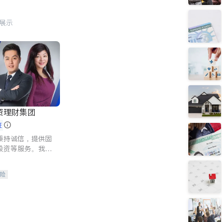
行展示
资理财集团
证
秉持诚信，提供固
投资等服务。我们
险及传承规划等多
客户实现目标
险
人寿保险
保险
养老保险
护理医疗保险
保险