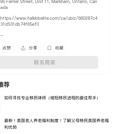
85 Ferrier Street, Unit 11, Markham, Ontario, Can
ada
https://www.italkbbelite.com/ca/ubiz/660287c4
31d531db74f65ef0
-
点赞
分享
收藏
联系商家
推荐
如何寻找专业移民律师（缩短移民进程的最佳帮手）
最新！美国老人养老福利制度！了解父母移民美国养老福
利优势