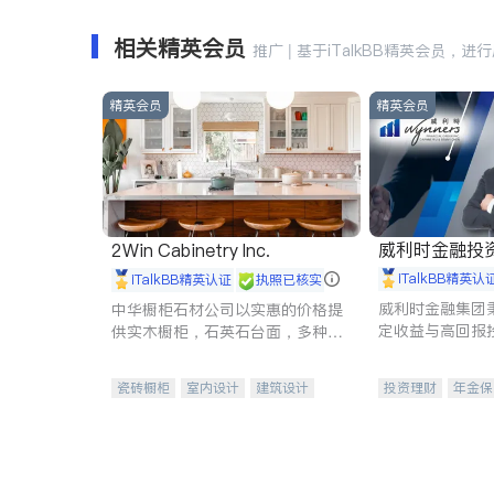
相关精英会员
推广 | 基于iTalkBB精英会员，进
精英会员
精英会员
威利时金融投
2Win Cabinetry Inc.
iTalkBB精英认
iTalkBB精英认证
执照已核实
威利时金融集团
中华橱柜石材公司以实惠的价格提
定收益与高回报
供实木橱柜，石英石台面，多种优
专注于投资、保
质不锈钢水槽、水龙头与抽油烟
元化组合，助力
机。品质厨房，家的选择。
瓷砖橱柜
室内设计
建筑设计
投资理财
年金保
卫浴洁具
室内装修
一站式财税规划
投资理财
医疗
员工保险
长期
伤残保险
个人