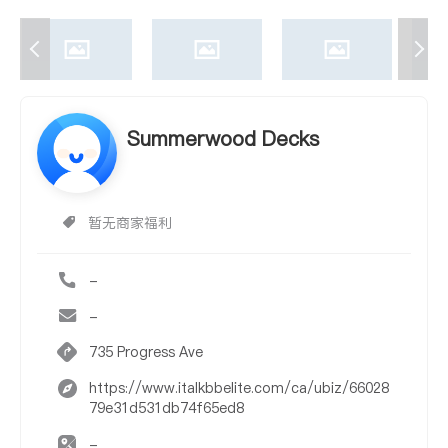
Summerwood Decks
暂无商家福利
-
-
735 Progress Ave
https://www.italkbbelite.com/ca/ubiz/66028
79e31d531db74f65ed8
-