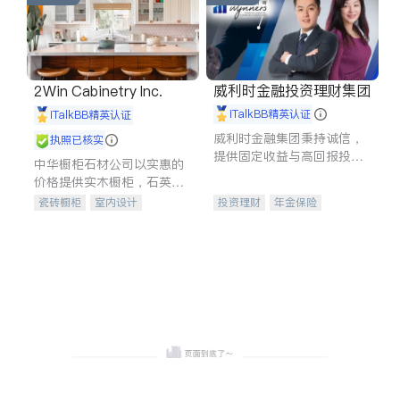
威利时金融投资理财集团
2Win Cabinetry Inc.
iTalkBB精英认证
iTalkBB精英认证
威利时金融集团秉持诚信，
执照已核实
提供固定收益与高回报投资
中华橱柜石材公司以实惠的
等服务。我们专注于投资、
价格提供实木橱柜，石英石
保险及传承规划等多元化组
台面，多种优质不锈钢水
瓷砖橱柜
室内设计
投资理财
年金保险
合，助力客户实现目标
槽、水龙头与抽油烟机。品
建筑设计
卫浴洁具
一站式财税规划
人寿保险
质厨房，家的选择。
室内装修
投资理财
医疗保险
养老保险
员工保险
长期护理医疗保险
伤残保险
个人保险