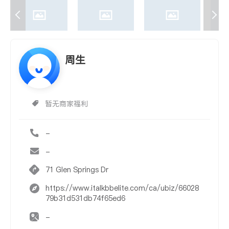
周生
暂无商家福利
-
-
71 Glen Springs Dr
https://www.italkbbelite.com/ca/ubiz/66028
79b31d531db74f65ed6
-