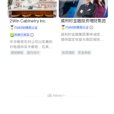
威利时金融投资理财集团
2Win Cabinetry Inc.
iTalkBB精英认证
iTalkBB精英认证
威利时金融集团秉持诚信，
执照已核实
提供固定收益与高回报投资
中华橱柜石材公司以实惠的
等服务。我们专注于投资、
价格提供实木橱柜，石英石
保险及传承规划等多元化组
台面，多种优质不锈钢水
瓷砖橱柜
室内设计
投资理财
年金保险
合，助力客户实现目标
槽、水龙头与抽油烟机。品
建筑设计
卫浴洁具
一站式财税规划
人寿保险
质厨房，家的选择。
室内装修
投资理财
医疗保险
养老保险
员工保险
长期护理医疗保险
伤残保险
个人保险