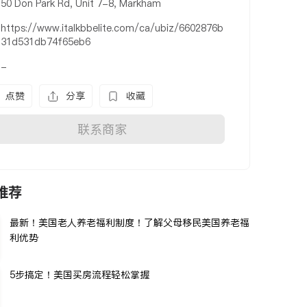
50 Don Park Rd, Unit 7-8, Markham
https://www.italkbbelite.com/ca/ubiz/6602876b
31d531db74f65eb6
-
点赞
分享
收藏
联系商家
推荐
最新！美国老人养老福利制度！了解父母移民美国养老福
利优势
5步搞定！美国买房流程轻松掌握