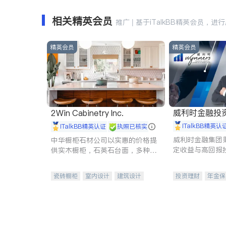
相关精英会员
推广 | 基于iTalkBB精英会员，进
精英会员
精英会员
威利时金融投
2Win Cabinetry Inc.
iTalkBB精英认
iTalkBB精英认证
执照已核实
威利时金融集团
中华橱柜石材公司以实惠的价格提
定收益与高回报
供实木橱柜，石英石台面，多种优
专注于投资、保
质不锈钢水槽、水龙头与抽油烟
元化组合，助力
机。品质厨房，家的选择。
瓷砖橱柜
室内设计
建筑设计
投资理财
年金保
卫浴洁具
室内装修
一站式财税规划
投资理财
医疗
员工保险
长期
伤残保险
个人