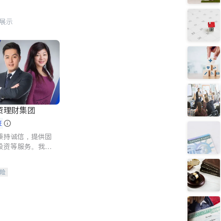
行展示
资理财集团
证
秉持诚信，提供固
投资等服务。我们
险及传承规划等多
客户实现目标
险
人寿保险
保险
养老保险
护理医疗保险
保险