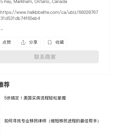
5 Ray, Markham, Ontario, Canada
https://www.italkbbelite.com/ca/ubiz/66028767
31d531db74f65eb4
-
点赞
分享
收藏
联系商家
推荐
5步搞定！美国买房流程轻松掌握
如何寻找专业移民律师（缩短移民进程的最佳帮手）