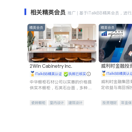
相关精英会员
推广 | 基于iTalkBB精英会员，进
精英会员
精英会员
威利时金融投
2Win Cabinetry Inc.
iTalkBB精英认
iTalkBB精英认证
执照已核实
威利时金融集团
中华橱柜石材公司以实惠的价格提
定收益与高回报
供实木橱柜，石英石台面，多种优
专注于投资、保
质不锈钢水槽、水龙头与抽油烟
元化组合，助力
机。品质厨房，家的选择。
瓷砖橱柜
室内设计
建筑设计
投资理财
年金保
卫浴洁具
室内装修
一站式财税规划
投资理财
医疗
员工保险
长期
伤残保险
个人