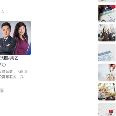
行展示
资理财集团
证
秉持诚信，提供固
投资等服务。我们
险及传承规划等多
客户实现目标
险
人寿保险
保险
养老保险
护理医疗保险
保险