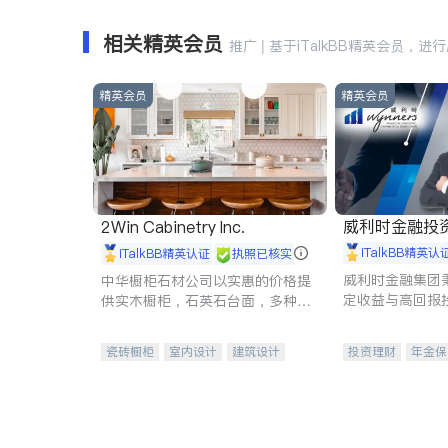
相关精英会员
推广 | 基于iTalkBB精英会员，进
精英会员
精英会员
威利时金融投
2Win Cabinetry Inc.
iTalkBB精英认
iTalkBB精英认证
执照已核实
威利时金融集团
中华橱柜石材公司以实惠的价格提
定收益与高回报
供实木橱柜，石英石台面，多种优
专注于投资、保
质不锈钢水槽、水龙头与抽油烟
元化组合，助力
机。品质厨房，家的选择。
瓷砖橱柜
室内设计
建筑设计
投资理财
年金保
卫浴洁具
室内装修
一站式财税规划
投资理财
医疗
员工保险
长期
伤残保险
个人