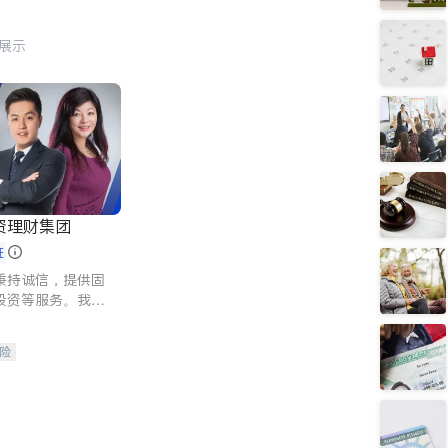
行展示
资理财集团
证
秉持诚信，提供固
投资等服务。我们
险及传承规划等多
客户实现目标
险
人寿保险
保险
养老保险
护理医疗保险
保险