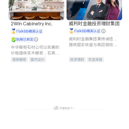
威利时金融投资理财集团
2Win Cabinetry Inc.
iTalkBB精英认证
iTalkBB精英认证
威利时金融集团秉持诚信，
执照已核实
提供固定收益与高回报投资
中华橱柜石材公司以实惠的
等服务。我们专注于投资、
价格提供实木橱柜，石英石
保险及传承规划等多元化组
台面，多种优质不锈钢水
瓷砖橱柜
室内设计
投资理财
年金保险
合，助力客户实现目标
槽、水龙头与抽油烟机。品
建筑设计
卫浴洁具
一站式财税规划
人寿保险
质厨房，家的选择。
室内装修
投资理财
医疗保险
养老保险
员工保险
长期护理医疗保险
伤残保险
个人保险