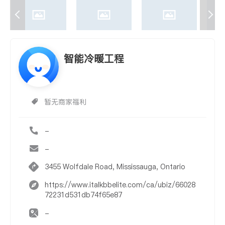
智能冷暖工程
暂无商家福利
-
-
3455 Wolfdale Road, Mississauga, Ontario
https://www.italkbbelite.com/ca/ubiz/66028
72231d531db74f65e87
-