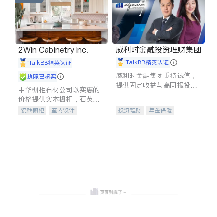
威利时金融投资理财集团
2Win Cabinetry Inc.
iTalkBB精英认证
iTalkBB精英认证
威利时金融集团秉持诚信，
执照已核实
提供固定收益与高回报投资
中华橱柜石材公司以实惠的
等服务。我们专注于投资、
价格提供实木橱柜，石英石
保险及传承规划等多元化组
台面，多种优质不锈钢水
瓷砖橱柜
室内设计
投资理财
年金保险
合，助力客户实现目标
槽、水龙头与抽油烟机。品
建筑设计
卫浴洁具
一站式财税规划
人寿保险
质厨房，家的选择。
室内装修
投资理财
医疗保险
养老保险
员工保险
长期护理医疗保险
伤残保险
个人保险