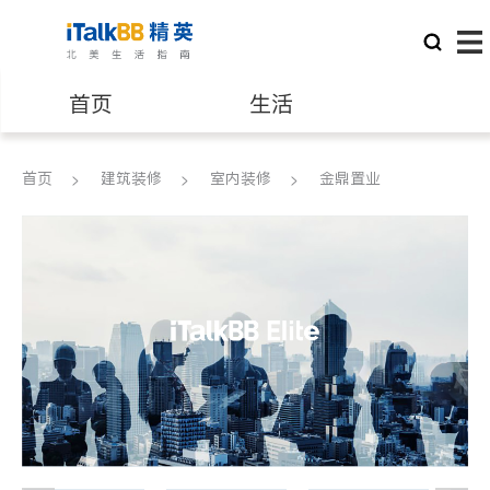
首页
生活
医生
律师
首页
建筑装修
室内装修
金鼎置业
保险理财
房地产租售
银行贷款
会计师
建筑装修