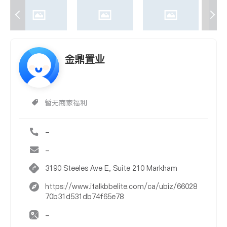
金鼎置业
暂无商家福利
-
-
3190 Steeles Ave E, Suite 210 Markham
https://www.italkbbelite.com/ca/ubiz/66028
70b31d531db74f65e78
-