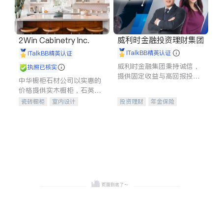
威利时金融投资理财集团
2Win Cabinetry Inc.
iTalkBB精英认证
iTalkBB精英认证
威利时金融集团秉持诚信，
执照已核实
提供固定收益与高回报投资
中华橱柜石材公司以实惠的
等服务。我们专注于投资、
价格提供实木橱柜，石英石
保险及传承规划等多元化组
台面，多种优质不锈钢水
瓷砖橱柜
室内设计
投资理财
年金保险
合，助力客户实现目标
槽、水龙头与抽油烟机。品
建筑设计
卫浴洁具
一站式财税规划
人寿保险
质厨房，家的选择。
室内装修
投资理财
医疗保险
养老保险
员工保险
长期护理医疗保险
伤残保险
个人保险