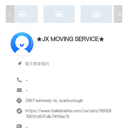
★JX MOVING SERVICE★
暂无商家福利
-
-
2957 kennedy rd, scarborough
https://www.italkbbelite.com/ca/ubiz/66028
70031d531db74f65e72
-