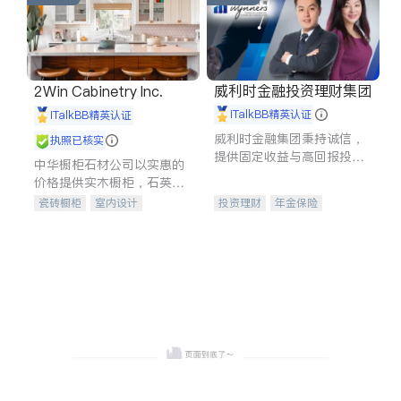
威利时金融投资理财集团
2Win Cabinetry Inc.
iTalkBB精英认证
iTalkBB精英认证
威利时金融集团秉持诚信，
执照已核实
提供固定收益与高回报投资
中华橱柜石材公司以实惠的
等服务。我们专注于投资、
价格提供实木橱柜，石英石
保险及传承规划等多元化组
台面，多种优质不锈钢水
瓷砖橱柜
室内设计
投资理财
年金保险
合，助力客户实现目标
槽、水龙头与抽油烟机。品
建筑设计
卫浴洁具
一站式财税规划
人寿保险
质厨房，家的选择。
室内装修
投资理财
医疗保险
养老保险
员工保险
长期护理医疗保险
伤残保险
个人保险