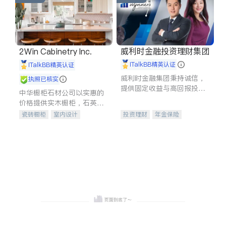
威利时金融投资理财集团
2Win Cabinetry Inc.
iTalkBB精英认证
iTalkBB精英认证
威利时金融集团秉持诚信，
执照已核实
提供固定收益与高回报投资
中华橱柜石材公司以实惠的
等服务。我们专注于投资、
价格提供实木橱柜，石英石
保险及传承规划等多元化组
台面，多种优质不锈钢水
瓷砖橱柜
室内设计
投资理财
年金保险
合，助力客户实现目标
槽、水龙头与抽油烟机。品
建筑设计
卫浴洁具
一站式财税规划
人寿保险
质厨房，家的选择。
室内装修
投资理财
医疗保险
养老保险
员工保险
长期护理医疗保险
伤残保险
个人保险