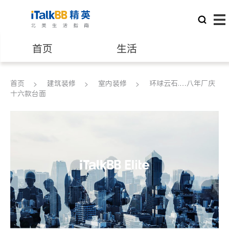
首页
生活
医生
律师
首页
建筑装修
室内装修
环球云石.…八年厂庆
十六款台面
保险理财
房地产租售
银行贷款
会计师
建筑装修