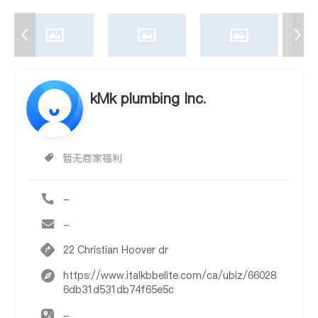
kMk plumbing Inc.
暂无商家福利
-
-
22 Christian Hoover dr
https://www.italkbbelite.com/ca/ubiz/66028
6db31d531db74f65e5c
-