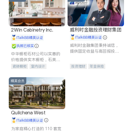
威利时金融投资理财集团
2Win Cabinetry Inc.
iTalkBB精英认证
iTalkBB精英认证
威利时金融集团秉持诚信，
执照已核实
提供固定收益与高回报投资
中华橱柜石材公司以实惠的
等服务。我们专注于投资、
价格提供实木橱柜，石英石
保险及传承规划等多元化组
台面，多种优质不锈钢水
瓷砖橱柜
室内设计
投资理财
年金保险
合，助力客户实现目标
槽、水龙头与抽油烟机。品
建筑设计
卫浴洁具
一站式财税规划
人寿保险
质厨房，家的选择。
室内装修
投资理财
医疗保险
精英会员
养老保险
员工保险
长期护理医疗保险
伤残保险
个人保险
Quilchena West
iTalkBB精英认证
为家庭精心打造的 110 套宽