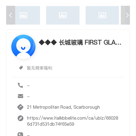
◆◆◆ 长城玻璃 FIRST GLASS
◆◆◆
暂无商家福利
-
-
21 Metropolitan Road, Scarborough
https://www.italkbbelite.com/ca/ubiz/66028
6d731d531db74f65e59
-