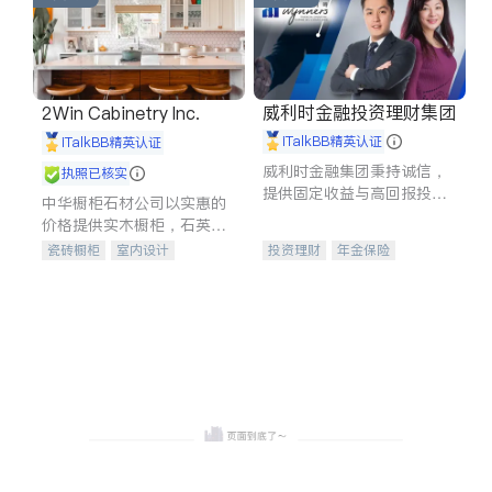
威利时金融投资理财集团
2Win Cabinetry Inc.
iTalkBB精英认证
iTalkBB精英认证
威利时金融集团秉持诚信，
执照已核实
提供固定收益与高回报投资
中华橱柜石材公司以实惠的
等服务。我们专注于投资、
价格提供实木橱柜，石英石
保险及传承规划等多元化组
台面，多种优质不锈钢水
瓷砖橱柜
室内设计
投资理财
年金保险
合，助力客户实现目标
槽、水龙头与抽油烟机。品
建筑设计
卫浴洁具
一站式财税规划
人寿保险
质厨房，家的选择。
室内装修
投资理财
医疗保险
养老保险
员工保险
长期护理医疗保险
伤残保险
个人保险