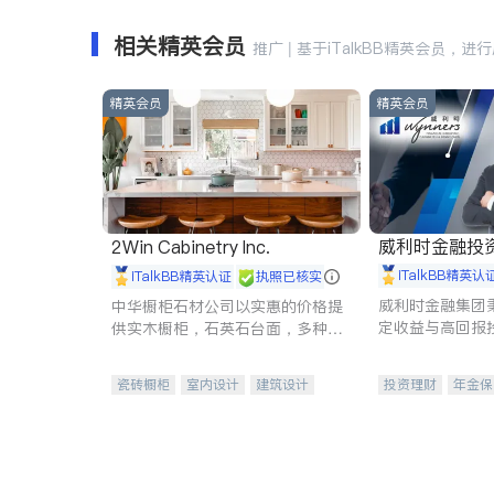
相关精英会员
推广 | 基于iTalkBB精英会员，进
精英会员
精英会员
威利时金融投
2Win Cabinetry Inc.
iTalkBB精英认
iTalkBB精英认证
执照已核实
威利时金融集团
中华橱柜石材公司以实惠的价格提
定收益与高回报
供实木橱柜，石英石台面，多种优
专注于投资、保
质不锈钢水槽、水龙头与抽油烟
元化组合，助力
机。品质厨房，家的选择。
瓷砖橱柜
室内设计
建筑设计
投资理财
年金保
卫浴洁具
室内装修
一站式财税规划
投资理财
医疗
员工保险
长期
伤残保险
个人