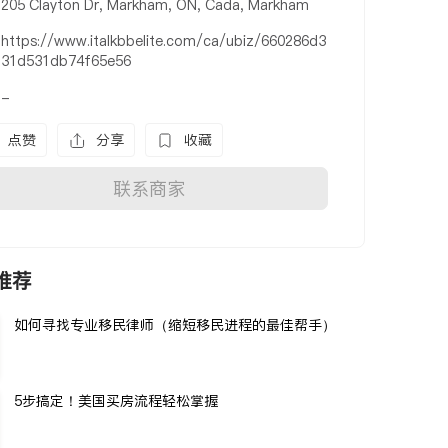
205 Clayton Dr, Markham, ON, Cada, Markham
https://www.italkbbelite.com/ca/ubiz/660286d3
31d531db74f65e56
-
点赞
分享
收藏
联系商家
推荐
如何寻找专业移民律师（缩短移民进程的最佳帮手）
5步搞定！美国买房流程轻松掌握