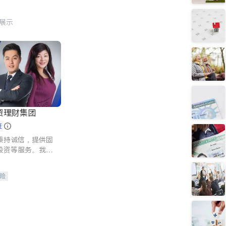
行展示
资理财集团
证
秉持诚信，提供固
投资等服务。我们
险及传承规划等多
客户实现目标
险
人寿保险
保险
养老保险
护理医疗保险
保险