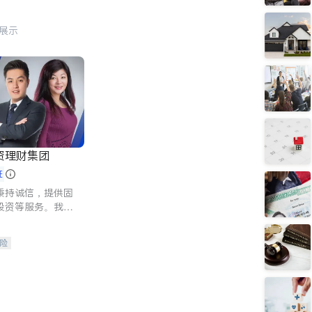
行展示
资理财集团
证
秉持诚信，提供固
投资等服务。我们
险及传承规划等多
客户实现目标
险
人寿保险
保险
养老保险
护理医疗保险
保险