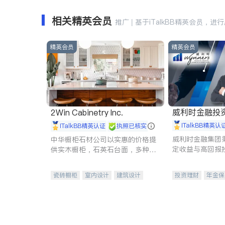
相关精英会员
推广 | 基于iTalkBB精英会员，进
精英会员
精英会员
威利时金融投
2Win Cabinetry Inc.
iTalkBB精英认
iTalkBB精英认证
执照已核实
威利时金融集团
中华橱柜石材公司以实惠的价格提
定收益与高回报
供实木橱柜，石英石台面，多种优
专注于投资、保
质不锈钢水槽、水龙头与抽油烟
元化组合，助力
机。品质厨房，家的选择。
瓷砖橱柜
室内设计
建筑设计
投资理财
年金保
卫浴洁具
室内装修
一站式财税规划
投资理财
医疗
员工保险
长期
伤残保险
个人