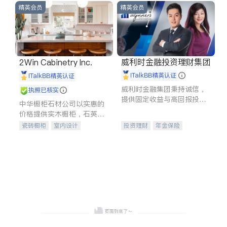
精英会员
精英会员
威利时金融投资理财集团
2Win Cabinetry Inc.
iTalkBB精英认证
iTalkBB精英认证
威利时金融集团秉持诚信，
执照已核实
提供固定收益与高回报投资
中华橱柜石材公司以实惠的
等服务。我们专注于投资、
价格提供实木橱柜，石英石
保险及传承规划等多元化组
台面，多种优质不锈钢水
瓷砖橱柜
室内设计
投资理财
年金保险
合，助力客户实现目标
槽、水龙头与抽油烟机。品
建筑设计
卫浴洁具
一站式财税规划
人寿保险
质厨房，家的选择。
室内装修
投资理财
医疗保险
养老保险
员工保险
长期护理医疗保险
伤残保险
个人保险