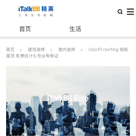
首页
生活
医生
律师
首页
建筑装修
室内装修
Uoofit roofing 扬帆
屋顶 免费估计💪专业有保证
保险理财
房地产租售
银行贷款
会计师
建筑装修