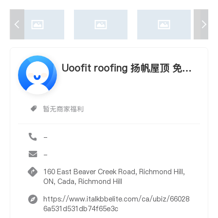
Uoofit roofing 扬帆屋顶 免费
估计💪专业有保证
暂无商家福利
-
-
160 East Beaver Creek Road, Richmond Hill,
ON, Cada, Richmond Hill
https://www.italkbbelite.com/ca/ubiz/66028
6a531d531db74f65e3c