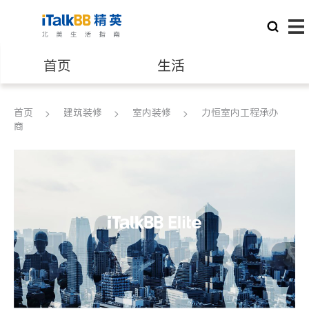
首页
生活
医生
律师
首页
建筑装修
室内装修
力恒室内工程承办
商
保险理财
房地产租售
银行贷款
会计师
建筑装修