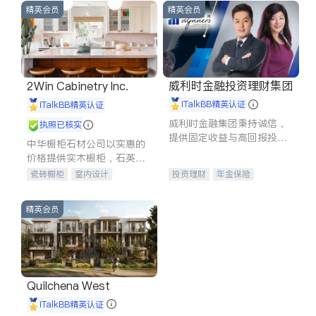
精英会员
精英会员
威利时金融投资理财集团
2Win Cabinetry Inc.
iTalkBB精英认证
iTalkBB精英认证
威利时金融集团秉持诚信，
执照已核实
提供固定收益与高回报投资
中华橱柜石材公司以实惠的
等服务。我们专注于投资、
价格提供实木橱柜，石英石
保险及传承规划等多元化组
台面，多种优质不锈钢水
瓷砖橱柜
室内设计
投资理财
年金保险
合，助力客户实现目标
槽、水龙头与抽油烟机。品
建筑设计
卫浴洁具
一站式财税规划
人寿保险
质厨房，家的选择。
室内装修
投资理财
医疗保险
精英会员
养老保险
员工保险
长期护理医疗保险
伤残保险
个人保险
Quilchena West
iTalkBB精英认证