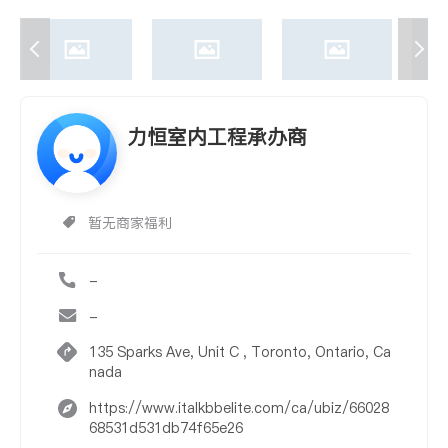
力恒室内工程承办商
暂无商家福利
-
-
135 Sparks Ave, Unit C , Toronto, Ontario, Ca
nada
https://www.italkbbelite.com/ca/ubiz/66028
68531d531db74f65e26