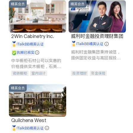
精英会员
精英会员
威利时金融投资理财集团
2Win Cabinetry Inc.
iTalkBB精英认证
iTalkBB精英认证
威利时金融集团秉持诚信，
执照已核实
提供固定收益与高回报投资
中华橱柜石材公司以实惠的
等服务。我们专注于投资、
价格提供实木橱柜，石英石
保险及传承规划等多元化组
台面，多种优质不锈钢水
瓷砖橱柜
室内设计
投资理财
年金保险
合，助力客户实现目标
槽、水龙头与抽油烟机。品
建筑设计
卫浴洁具
一站式财税规划
人寿保险
质厨房，家的选择。
室内装修
投资理财
医疗保险
精英会员
养老保险
员工保险
长期护理医疗保险
伤残保险
个人保险
Quilchena West
iTalkBB精英认证