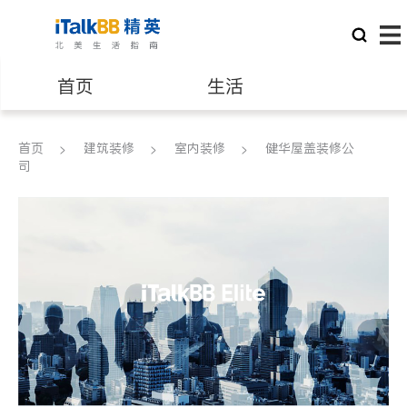
首页
生活
医生
律师
首页
建筑装修
室内装修
健华屋盖装修公
司
保险理财
房地产租售
银行贷款
会计师
建筑装修