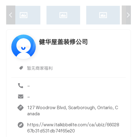
健华屋盖装修公司
暂无商家福利
-
-
127 Woodrow Blvd, Scarborough, Ontario, C
anada
https://www.italkbbelite.com/ca/ubiz/66028
67b31d531db74f65e20