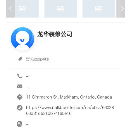
龙华装修公司
暂无商家福利
-
-
11 Cimmaron St, Markham, Ontario, Canada
https://www.italkbbelite.com/ca/ubiz/66028
66d31d531db74f65e16
-