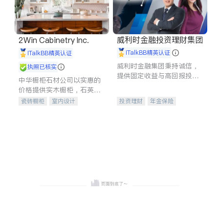
威利时金融投资理财集团
2Win Cabinetry Inc.
iTalkBB精英认证
iTalkBB精英认证
威利时金融集团秉持诚信，
执照已核实
提供固定收益与高回报投资
中华橱柜石材公司以实惠的
等服务。我们专注于投资、
价格提供实木橱柜，石英石
保险及传承规划等多元化组
台面，多种优质不锈钢水
瓷砖橱柜
室内设计
投资理财
年金保险
合，助力客户实现目标
槽、水龙头与抽油烟机。品
建筑设计
卫浴洁具
一站式财税规划
人寿保险
质厨房，家的选择。
室内装修
投资理财
医疗保险
养老保险
员工保险
长期护理医疗保险
伤残保险
个人保险