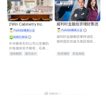
威利时金融投资理财集团
2Win Cabinetry Inc.
iTalkBB精英认证
iTalkBB精英认证
威利时金融集团秉持诚信，
执照已核实
提供固定收益与高回报投资
中华橱柜石材公司以实惠的
等服务。我们专注于投资、
价格提供实木橱柜，石英石
保险及传承规划等多元化组
台面，多种优质不锈钢水
瓷砖橱柜
室内设计
投资理财
年金保险
合，助力客户实现目标
槽、水龙头与抽油烟机。品
建筑设计
卫浴洁具
一站式财税规划
人寿保险
质厨房，家的选择。
室内装修
投资理财
医疗保险
养老保险
员工保险
长期护理医疗保险
伤残保险
个人保险