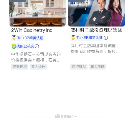
威利时金融投资理财集团
2Win Cabinetry Inc.
iTalkBB精英认证
iTalkBB精英认证
威利时金融集团秉持诚信，
执照已核实
提供固定收益与高回报投资
中华橱柜石材公司以实惠的
等服务。我们专注于投资、
价格提供实木橱柜，石英石
保险及传承规划等多元化组
台面，多种优质不锈钢水
瓷砖橱柜
室内设计
投资理财
年金保险
合，助力客户实现目标
槽、水龙头与抽油烟机。品
建筑设计
卫浴洁具
一站式财税规划
人寿保险
质厨房，家的选择。
室内装修
投资理财
医疗保险
养老保险
员工保险
长期护理医疗保险
伤残保险
个人保险