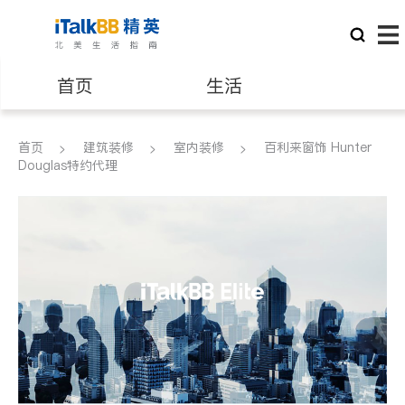
首页
生活
医生
律师
首页
建筑装修
室内装修
百利来窗饰 Hunter
Douglas特约代理
保险理财
房地产租售
银行贷款
会计师
建筑装修