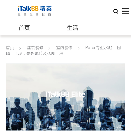
首页
生活
医生
律师
首页
建筑装修
室内装修
Peter专业水泥 - 围
墙，土墙，是外地砖及花园工程
保险理财
房地产租售
银行贷款
会计师
建筑装修