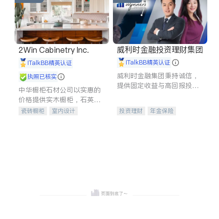
威利时金融投资理财集团
2Win Cabinetry Inc.
iTalkBB精英认证
iTalkBB精英认证
威利时金融集团秉持诚信，
执照已核实
提供固定收益与高回报投资
中华橱柜石材公司以实惠的
等服务。我们专注于投资、
价格提供实木橱柜，石英石
保险及传承规划等多元化组
台面，多种优质不锈钢水
瓷砖橱柜
室内设计
投资理财
年金保险
合，助力客户实现目标
槽、水龙头与抽油烟机。品
建筑设计
卫浴洁具
一站式财税规划
人寿保险
质厨房，家的选择。
室内装修
投资理财
医疗保险
养老保险
员工保险
长期护理医疗保险
伤残保险
个人保险