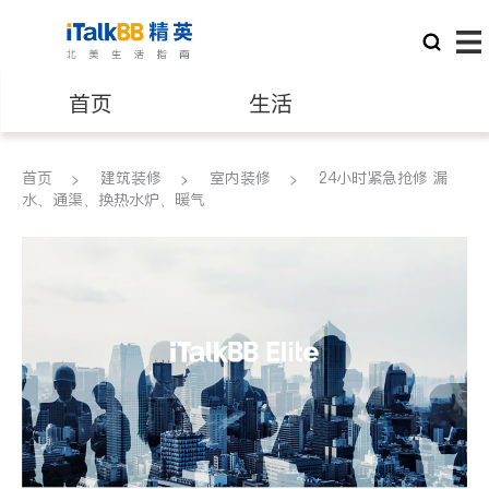
首页
生活
医生
律师
首页
建筑装修
室内装修
24小时紧急抢修 漏
水、通渠、换热水炉、暖气
保险理财
房地产租售
银行贷款
会计师
建筑装修