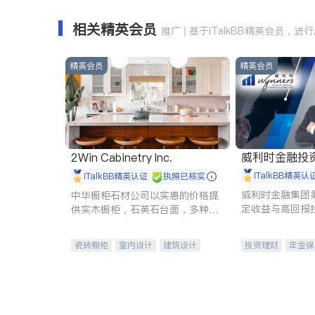
相关精英会员
推广 | 基于iTalkBB精英会员，进
精英会员
精英会员
威利时金融投
2Win Cabinetry Inc.
iTalkBB精英认
iTalkBB精英认证
执照已核实
威利时金融集团
中华橱柜石材公司以实惠的价格提
定收益与高回报
供实木橱柜，石英石台面，多种优
专注于投资、保
质不锈钢水槽、水龙头与抽油烟
元化组合，助力
机。品质厨房，家的选择。
瓷砖橱柜
室内设计
建筑设计
投资理财
年金保
卫浴洁具
室内装修
一站式财税规划
投资理财
医疗
员工保险
长期
伤残保险
个人