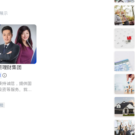
行展示
资理财集团
证
秉持诚信，提供固
投资等服务。我们
险及传承规划等多
客户实现目标
险
人寿保险
保险
养老保险
护理医疗保险
保险