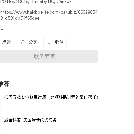
PO Box 30618, Burnaby BC, Canada
https://www.italkbbelite.com/ca/ubiz/66028654
31d531db74f65dee
-
点赞
分享
收藏
联系商家
推荐
如何寻找专业移民律师（缩短移民进程的最佳帮手）
最全科普_美国绿卡的优与劣