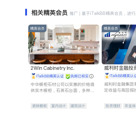
相关精英会员
推广 | 基于iTalkBB精英会员，进
精英会员
精英会员
威利时金融投
2Win Cabinetry Inc.
iTalkBB精英认
iTalkBB精英认证
执照已核实
威利时金融集团
中华橱柜石材公司以实惠的价格提
定收益与高回报
供实木橱柜，石英石台面，多种优
专注于投资、保
质不锈钢水槽、水龙头与抽油烟
元化组合，助力
机。品质厨房，家的选择。
瓷砖橱柜
室内设计
建筑设计
投资理财
年金保
卫浴洁具
室内装修
一站式财税规划
投资理财
医疗
员工保险
长期
伤残保险
个人