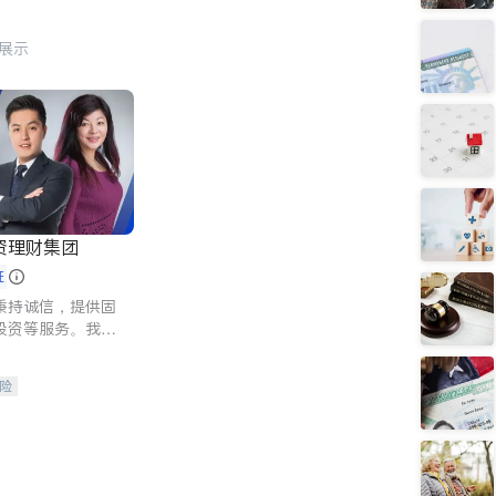
行展示
资理财集团
证
秉持诚信，提供固
投资等服务。我们
险及传承规划等多
客户实现目标
险
人寿保险
保险
养老保险
护理医疗保险
保险