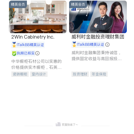
精英会员
精英会员
威利时金融投资理财集团
2Win Cabinetry Inc.
iTalkBB精英认证
iTalkBB精英认证
威利时金融集团秉持诚信，
执照已核实
提供固定收益与高回报投资
中华橱柜石材公司以实惠的
等服务。我们专注于投资、
价格提供实木橱柜，石英石
保险及传承规划等多元化组
台面，多种优质不锈钢水
瓷砖橱柜
室内设计
投资理财
年金保险
合，助力客户实现目标
槽、水龙头与抽油烟机。品
建筑设计
卫浴洁具
一站式财税规划
人寿保险
质厨房，家的选择。
室内装修
投资理财
医疗保险
养老保险
员工保险
长期护理医疗保险
伤残保险
个人保险