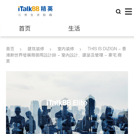
首页
生活
医生
律师
首页
建筑装修
室内装修
THIS IS DIZIGN - 香
港新世界發展商御用設計師 - 室內設計、建築及管理 - 豪宅.商
業
保险理财
房地产租售
银行贷款
会计师
建筑装修