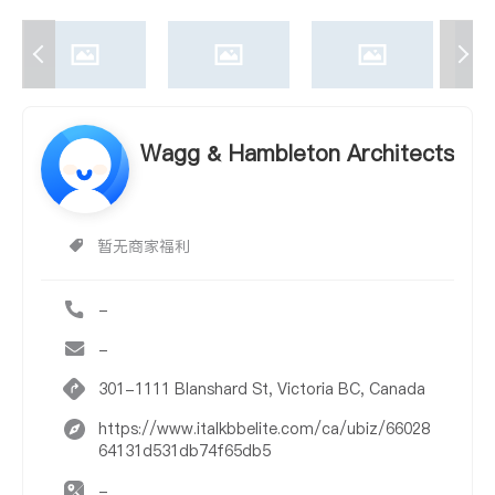
Wagg & Hambleton Architects
暂无商家福利
-
-
301-1111 Blanshard St, Victoria BC, Canada
https://www.italkbbelite.com/ca/ubiz/66028
64131d531db74f65db5
-