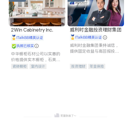
威利时金融投资理财集团
2Win Cabinetry Inc.
iTalkBB精英认证
iTalkBB精英认证
威利时金融集团秉持诚信，
执照已核实
提供固定收益与高回报投资
中华橱柜石材公司以实惠的
等服务。我们专注于投资、
价格提供实木橱柜，石英石
保险及传承规划等多元化组
台面，多种优质不锈钢水
瓷砖橱柜
室内设计
投资理财
年金保险
合，助力客户实现目标
槽、水龙头与抽油烟机。品
建筑设计
卫浴洁具
一站式财税规划
人寿保险
质厨房，家的选择。
室内装修
投资理财
医疗保险
养老保险
员工保险
长期护理医疗保险
伤残保险
个人保险