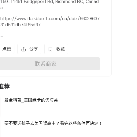
150-11451 Bridgeport Rd, Richmond BC, Canad
a
https://www.italkbbelite.com/ca/ubiz/66028637
31d531db74f65d97
-
点赞
分享
收藏
联系商家
推荐
最全科普_美国绿卡的优与劣
要不要送孩子去美国读高中？看完这些条件再决定！