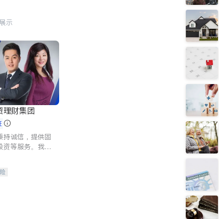
行展示
资理财集团
证
秉持诚信，提供固
投资等服务。我们
险及传承规划等多
客户实现目标
险
人寿保险
保险
养老保险
护理医疗保险
保险