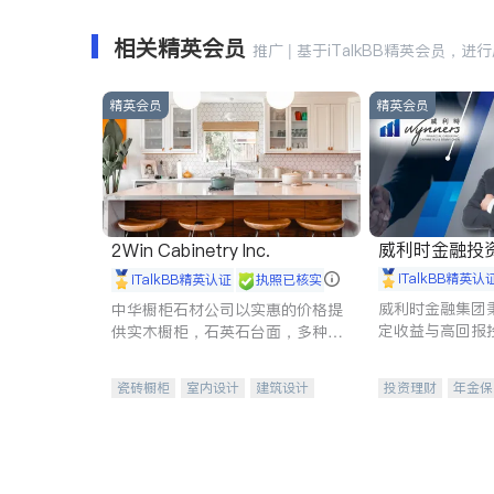
相关精英会员
推广 | 基于iTalkBB精英会员，进
精英会员
精英会员
威利时金融投
2Win Cabinetry Inc.
iTalkBB精英认
iTalkBB精英认证
执照已核实
威利时金融集团
中华橱柜石材公司以实惠的价格提
定收益与高回报
供实木橱柜，石英石台面，多种优
专注于投资、保
质不锈钢水槽、水龙头与抽油烟
元化组合，助力
机。品质厨房，家的选择。
瓷砖橱柜
室内设计
建筑设计
投资理财
年金保
卫浴洁具
室内装修
一站式财税规划
投资理财
医疗
员工保险
长期
伤残保险
个人