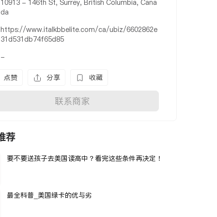
10913 - 146th St, Surrey, British Columbia, Cana
da
https://www.italkbbelite.com/ca/ubiz/6602862e
31d531db74f65d85
-
点赞
分享
收藏
联系商家
推荐
要不要送孩子去美国读高中？看完这些条件再决定！
最全科普_美国绿卡的优与劣