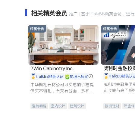
相关精英会员
推广 | 基于iTalkBB精英会员，进
精英会员
精英会员
威利时金融投
2Win Cabinetry Inc.
iTalkBB精英认
iTalkBB精英认证
执照已核实
威利时金融集团
中华橱柜石材公司以实惠的价格提
定收益与高回报
供实木橱柜，石英石台面，多种优
专注于投资、保
质不锈钢水槽、水龙头与抽油烟
元化组合，助力
机。品质厨房，家的选择。
瓷砖橱柜
室内设计
建筑设计
投资理财
年金保
卫浴洁具
室内装修
一站式财税规划
投资理财
医疗
员工保险
长期
伤残保险
个人