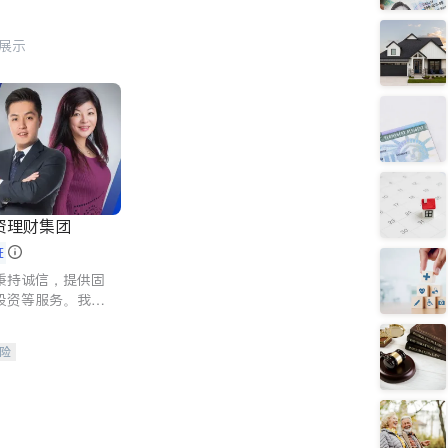
行展示
资理财集团
证
秉持诚信，提供固
投资等服务。我们
险及传承规划等多
客户实现目标
险
人寿保险
保险
养老保险
护理医疗保险
保险