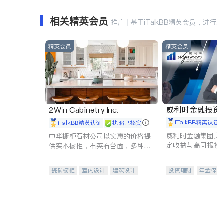
相关精英会员
推广 | 基于iTalkBB精英会员，进
精英会员
精英会员
威利时金融投
2Win Cabinetry Inc.
iTalkBB精英认
iTalkBB精英认证
执照已核实
威利时金融集团
中华橱柜石材公司以实惠的价格提
定收益与高回报
供实木橱柜，石英石台面，多种优
专注于投资、保
质不锈钢水槽、水龙头与抽油烟
元化组合，助力
机。品质厨房，家的选择。
瓷砖橱柜
室内设计
建筑设计
投资理财
年金保
卫浴洁具
室内装修
一站式财税规划
投资理财
医疗
员工保险
长期
伤残保险
个人