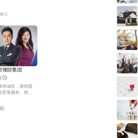
行展示
资理财集团
证
秉持诚信，提供固
投资等服务。我们
险及传承规划等多
客户实现目标
险
人寿保险
保险
养老保险
护理医疗保险
保险