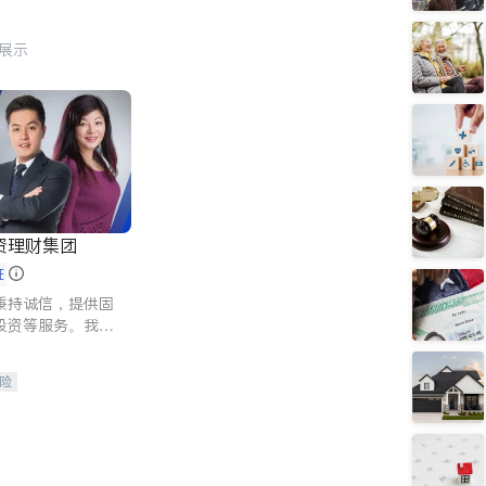
行展示
资理财集团
证
秉持诚信，提供固
投资等服务。我们
险及传承规划等多
客户实现目标
险
人寿保险
保险
养老保险
护理医疗保险
保险