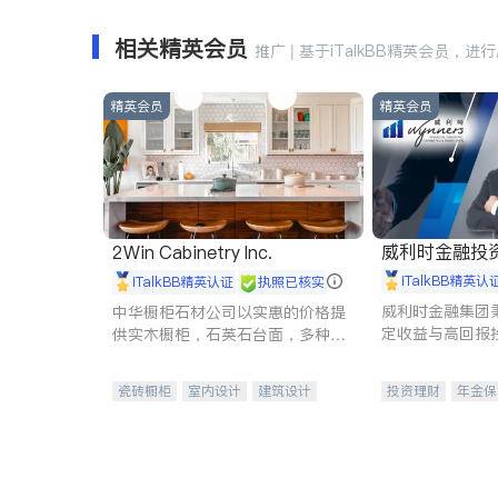
相关精英会员
推广 | 基于iTalkBB精英会员，进
精英会员
精英会员
威利时金融投
2Win Cabinetry Inc.
iTalkBB精英认
iTalkBB精英认证
执照已核实
威利时金融集团
中华橱柜石材公司以实惠的价格提
定收益与高回报
供实木橱柜，石英石台面，多种优
专注于投资、保
质不锈钢水槽、水龙头与抽油烟
元化组合，助力
机。品质厨房，家的选择。
瓷砖橱柜
室内设计
建筑设计
投资理财
年金保
卫浴洁具
室内装修
一站式财税规划
投资理财
医疗
员工保险
长期
伤残保险
个人