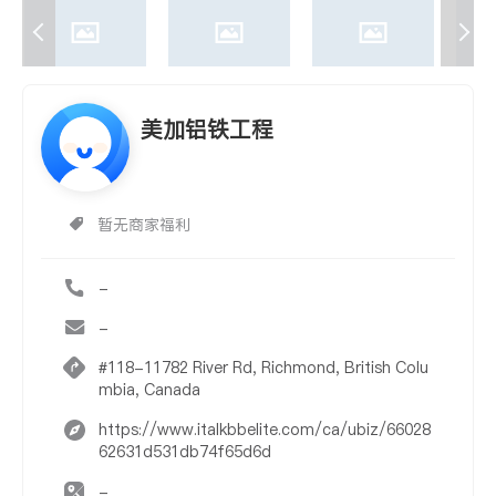
美加铝铁工程
暂无商家福利
-
-
#118-11782 River Rd, Richmond, British Colu
mbia, Canada
https://www.italkbbelite.com/ca/ubiz/66028
62631d531db74f65d6d
-