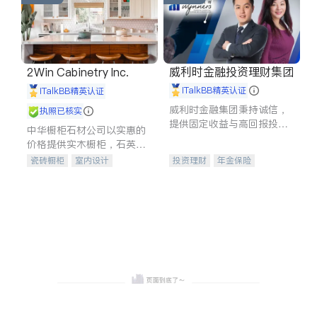
威利时金融投资理财集团
2Win Cabinetry Inc.
iTalkBB精英认证
iTalkBB精英认证
威利时金融集团秉持诚信，
执照已核实
提供固定收益与高回报投资
中华橱柜石材公司以实惠的
等服务。我们专注于投资、
价格提供实木橱柜，石英石
保险及传承规划等多元化组
台面，多种优质不锈钢水
瓷砖橱柜
室内设计
投资理财
年金保险
合，助力客户实现目标
槽、水龙头与抽油烟机。品
建筑设计
卫浴洁具
一站式财税规划
人寿保险
质厨房，家的选择。
室内装修
投资理财
医疗保险
养老保险
员工保险
长期护理医疗保险
伤残保险
个人保险