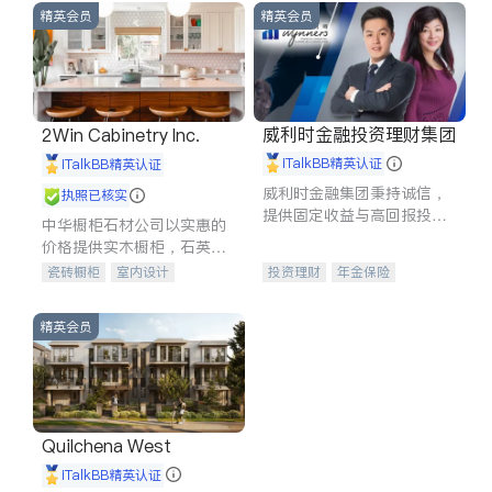
精英会员
精英会员
威利时金融投资理财集团
2Win Cabinetry Inc.
iTalkBB精英认证
iTalkBB精英认证
威利时金融集团秉持诚信，
执照已核实
提供固定收益与高回报投资
中华橱柜石材公司以实惠的
等服务。我们专注于投资、
价格提供实木橱柜，石英石
保险及传承规划等多元化组
台面，多种优质不锈钢水
瓷砖橱柜
室内设计
投资理财
年金保险
合，助力客户实现目标
槽、水龙头与抽油烟机。品
建筑设计
卫浴洁具
一站式财税规划
人寿保险
质厨房，家的选择。
室内装修
投资理财
医疗保险
精英会员
养老保险
员工保险
长期护理医疗保险
伤残保险
个人保险
Quilchena West
iTalkBB精英认证