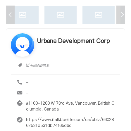
Urbana Development Corp
暂无商家福利
-
-
#1100-1200 W 73rd Ave, Vancouver, British C
olumbia, Canada
https://www.italkbbelite.com/ca/ubiz/66028
62531d531db74f65d6c