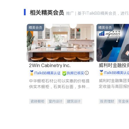
相关精英会员
推广 | 基于iTalkBB精英会员，进
精英会员
精英会员
威利时金融投
2Win Cabinetry Inc.
iTalkBB精英认
iTalkBB精英认证
执照已核实
威利时金融集团
中华橱柜石材公司以实惠的价格提
定收益与高回报
供实木橱柜，石英石台面，多种优
专注于投资、保
质不锈钢水槽、水龙头与抽油烟
元化组合，助力
机。品质厨房，家的选择。
瓷砖橱柜
室内设计
建筑设计
投资理财
年金保
卫浴洁具
室内装修
一站式财税规划
投资理财
医疗
员工保险
长期
伤残保险
个人