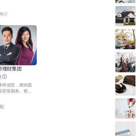
行展示
资理财集团
证
秉持诚信，提供固
投资等服务。我们
险及传承规划等多
客户实现目标
险
人寿保险
保险
养老保险
护理医疗保险
保险