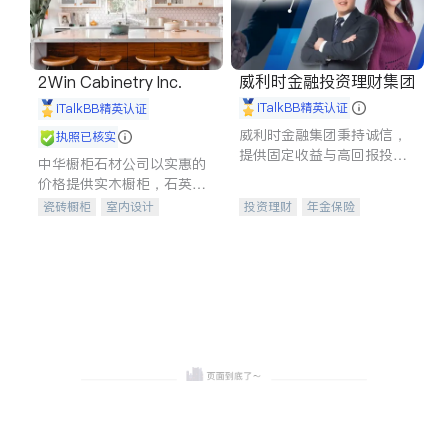
威利时金融投资理财集团
2Win Cabinetry Inc.
iTalkBB精英认证
iTalkBB精英认证
威利时金融集团秉持诚信，
执照已核实
提供固定收益与高回报投资
中华橱柜石材公司以实惠的
等服务。我们专注于投资、
价格提供实木橱柜，石英石
保险及传承规划等多元化组
台面，多种优质不锈钢水
瓷砖橱柜
室内设计
投资理财
年金保险
合，助力客户实现目标
槽、水龙头与抽油烟机。品
建筑设计
卫浴洁具
一站式财税规划
人寿保险
质厨房，家的选择。
室内装修
投资理财
医疗保险
养老保险
员工保险
长期护理医疗保险
伤残保险
个人保险