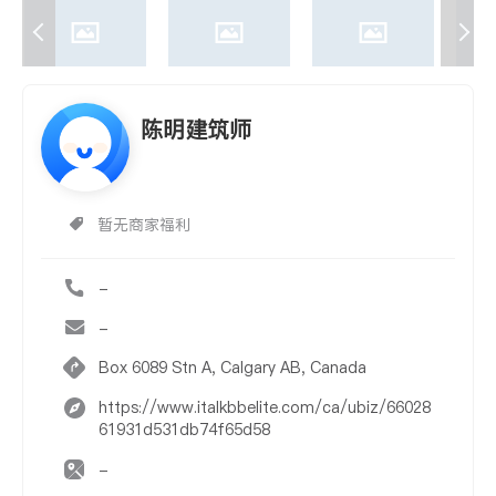
陈明建筑师
暂无商家福利
-
-
Box 6089 Stn A, Calgary AB, Canada
https://www.italkbbelite.com/ca/ubiz/66028
61931d531db74f65d58
-