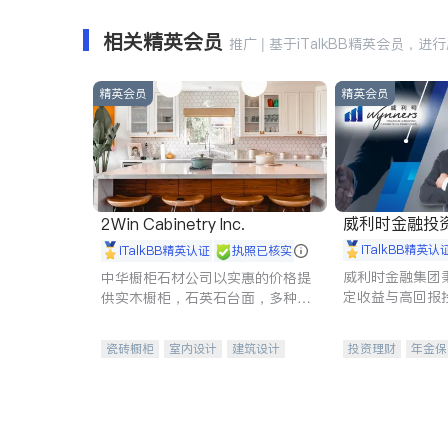
相关精英会员
推广 | 基于iTalkBB精英会员，进
精英会员
精英会员
威利时金融投
2Win Cabinetry Inc.
iTalkBB精英认
iTalkBB精英认证
执照已核实
威利时金融集团
中华橱柜石材公司以实惠的价格提
定收益与高回报
供实木橱柜，石英石台面，多种优
专注于投资、保
质不锈钢水槽、水龙头与抽油烟
元化组合，助力
机。品质厨房，家的选择。
瓷砖橱柜
室内设计
建筑设计
投资理财
年金保
卫浴洁具
室内装修
一站式财税规划
投资理财
医疗
员工保险
长期
伤残保险
个人