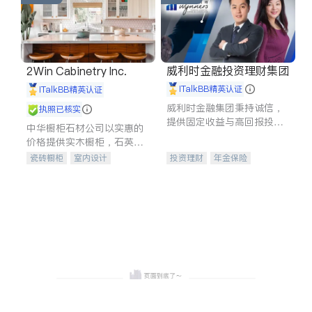
威利时金融投资理财集团
2Win Cabinetry Inc.
iTalkBB精英认证
iTalkBB精英认证
威利时金融集团秉持诚信，
执照已核实
提供固定收益与高回报投资
中华橱柜石材公司以实惠的
等服务。我们专注于投资、
价格提供实木橱柜，石英石
保险及传承规划等多元化组
台面，多种优质不锈钢水
瓷砖橱柜
室内设计
投资理财
年金保险
合，助力客户实现目标
槽、水龙头与抽油烟机。品
建筑设计
卫浴洁具
一站式财税规划
人寿保险
质厨房，家的选择。
室内装修
投资理财
医疗保险
养老保险
员工保险
长期护理医疗保险
伤残保险
个人保险