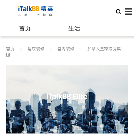
首页
生活
医生
律师
首页
建筑装修
室内装修
加拿大皇家投资集
团
保险理财
房地产租售
银行贷款
会计师
建筑装修