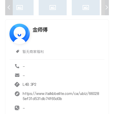
金师傅
暂无商家福利
-
-
L4B 3P2
https://www.italkbbelite.com/ca/ubiz/66028
5ef31d531db74f65d0b
-