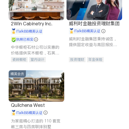
威利时金融投资理财集团
2Win Cabinetry Inc.
iTalkBB精英认证
iTalkBB精英认证
威利时金融集团秉持诚信，
执照已核实
提供固定收益与高回报投资
中华橱柜石材公司以实惠的
等服务。我们专注于投资、
价格提供实木橱柜，石英石
保险及传承规划等多元化组
台面，多种优质不锈钢水
瓷砖橱柜
室内设计
投资理财
年金保险
合，助力客户实现目标
槽、水龙头与抽油烟机。品
建筑设计
卫浴洁具
一站式财税规划
人寿保险
质厨房，家的选择。
室内装修
投资理财
医疗保险
精英会员
养老保险
员工保险
长期护理医疗保险
伤残保险
个人保险
Quilchena West
iTalkBB精英认证
为家庭精心打造的 110 套宽
敞三房与四房联排别墅