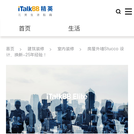
首页
生活
医生
律师
首页
建筑装修
室内装修
房屋外墙Stucco 设
计、换新-25年经验！
保险理财
房地产租售
银行贷款
会计师
建筑装修