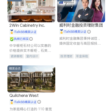
威利时金融投资理财集团
2Win Cabinetry Inc.
iTalkBB精英认证
iTalkBB精英认证
威利时金融集团秉持诚信，
执照已核实
提供固定收益与高回报投资
中华橱柜石材公司以实惠的
等服务。我们专注于投资、
价格提供实木橱柜，石英石
保险及传承规划等多元化组
台面，多种优质不锈钢水
瓷砖橱柜
室内设计
投资理财
年金保险
合，助力客户实现目标
槽、水龙头与抽油烟机。品
建筑设计
卫浴洁具
一站式财税规划
人寿保险
质厨房，家的选择。
室内装修
投资理财
医疗保险
精英会员
养老保险
员工保险
长期护理医疗保险
伤残保险
个人保险
Quilchena West
iTalkBB精英认证
为家庭精心打造的 110 套宽