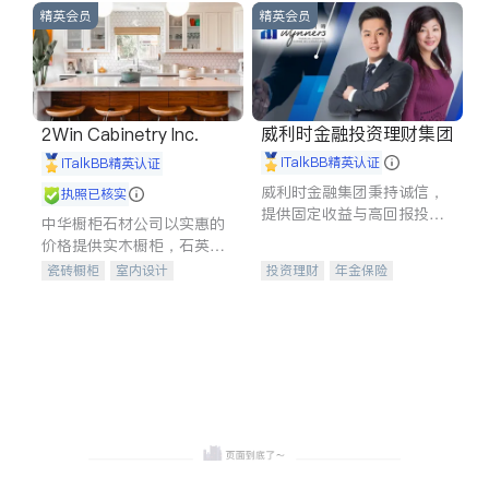
精英会员
精英会员
威利时金融投资理财集团
2Win Cabinetry Inc.
iTalkBB精英认证
iTalkBB精英认证
威利时金融集团秉持诚信，
执照已核实
提供固定收益与高回报投资
中华橱柜石材公司以实惠的
等服务。我们专注于投资、
价格提供实木橱柜，石英石
保险及传承规划等多元化组
台面，多种优质不锈钢水
瓷砖橱柜
室内设计
投资理财
年金保险
合，助力客户实现目标
槽、水龙头与抽油烟机。品
建筑设计
卫浴洁具
一站式财税规划
人寿保险
质厨房，家的选择。
室内装修
投资理财
医疗保险
养老保险
员工保险
长期护理医疗保险
伤残保险
个人保险