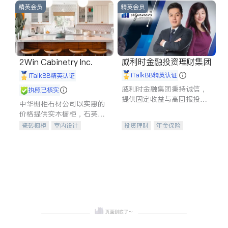
精英会员
精英会员
威利时金融投资理财集团
2Win Cabinetry Inc.
iTalkBB精英认证
iTalkBB精英认证
威利时金融集团秉持诚信，
执照已核实
提供固定收益与高回报投资
中华橱柜石材公司以实惠的
等服务。我们专注于投资、
价格提供实木橱柜，石英石
保险及传承规划等多元化组
台面，多种优质不锈钢水
瓷砖橱柜
室内设计
投资理财
年金保险
合，助力客户实现目标
槽、水龙头与抽油烟机。品
建筑设计
卫浴洁具
一站式财税规划
人寿保险
质厨房，家的选择。
室内装修
投资理财
医疗保险
养老保险
员工保险
长期护理医疗保险
伤残保险
个人保险