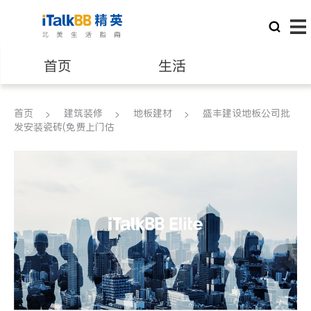
首页
生活
医生
律师
首页
建筑装修
地板建材
盛丰建设地板公司批
发安装瓷砖(免费上门估
保险理财
房地产租售
银行贷款
会计师
建筑装修