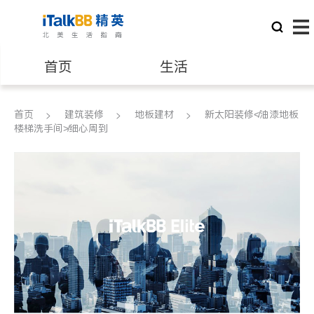
首页
生活
医生
律师
首页
建筑装修
地板建材
新太阳装修≮油漆地板
楼梯洗手间≯细心周到
保险理财
房地产租售
银行贷款
会计师
建筑装修